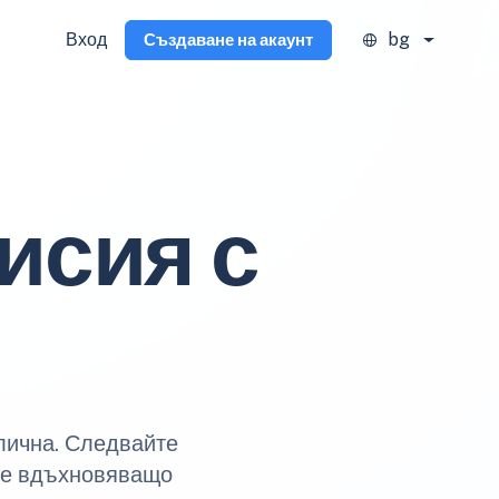
Вход
bg
Създаване на акаунт
исия с
алична. Следвайте
йте вдъхновяващо