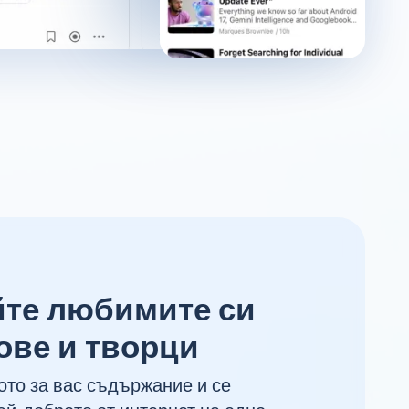
те любимите си
ове и творци
то за вас съдържание и се