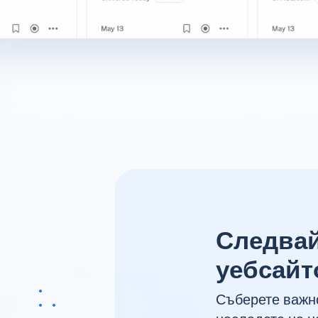
Следвай
уебсайт
Съберете важно