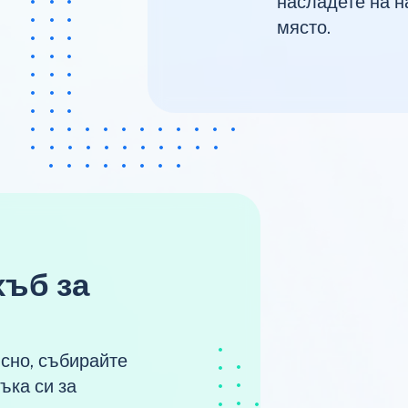
насладете на н
място.
хъб за
ъсно, събирайте
ъка си за