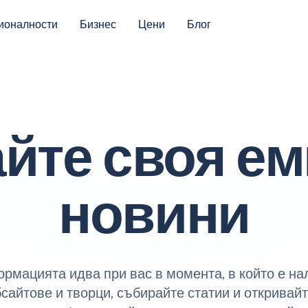
ионалности
Бизнес
Цени
Блог
йте своя ем
новини
ормацията идва при вас в момента, в който е н
сайтове и творци, събирайте статии и открива