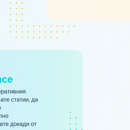
nce
еративния
ате статии, да
е
лно
ате докади от