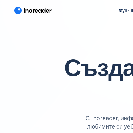
Функц
Създа
С Inoreader, инф
любимите си уеб