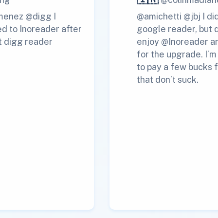
menez @digg I
@amichetti @jbj I di
d to Inoreader after
google reader, but 
t digg reader
enjoy @Inoreader a
for the upgrade. I’
to pay a few bucks f
that don’t suck.