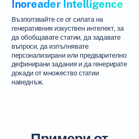
Inoreader Intelligence
Възползвайте се от силата на
генеративния изкуствен интелект, за
да обобщавате статии, да задавате
въпроси, да изпълнявате
персонализирани или предварително
дефинирани задания и да генерирате
докади от множество статии
наведнъж.
Примери от