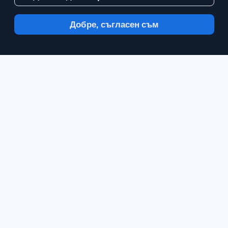
Добре, съгласен съм
С Inoreader, информацията идва до вас,
в минутата в която е налична.
Следвайте
сайтове, емисии на социални медии,
подкасти, блогове и нюзлетъри.
Насладете се на това, което е важно за
вас, всичко на едно място.