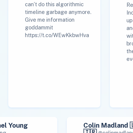
can’t do this algorithmic
Re
timeline garbage anymore.
In
Give me information
up
goddammit
an
https://t.co/WEwKkbwHva
wi
br
th
ev
el Young
Colin Madland 
🇮🇷
ng
@colinmadlan