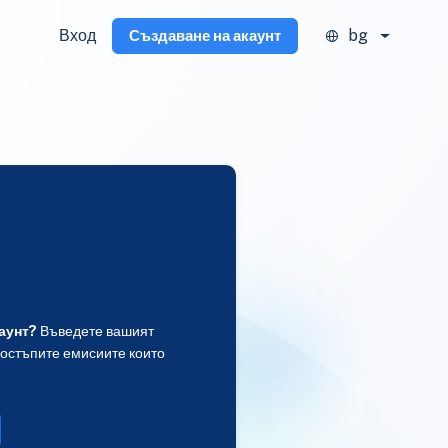
Вход
bg
Създаване на акаунт
аунт?
Въведете вашият
достъпите емисиите които