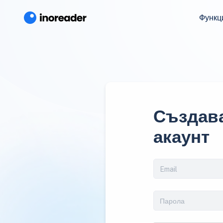
Функц
Създава
акаунт