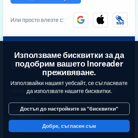
Или просто влезте с:
Използваме бисквитки за да
Вход
подобрим вашето Inoreader
преживяване.
Вече имате акаунт?
Въведете вашият
Използвайки нашият уебсайт, се съгласявате
профил за да достъпите емисиите които
да използвате нашите бисквитки.
следвате.
Достъп до настройките за "бисквитки"
Вход
Добре, съгласен съм
2023 © Inoreader