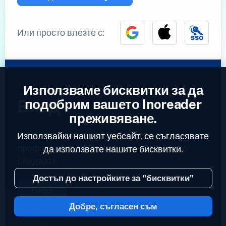
Или просто влезте с:
Използваме бисквитки за да
Вход
подобрим вашето Inoreader
преживяване.
Вече имате акаунт?
Въведете вашият
Използвайки нашият уебсайт, се съгласявате
профил за да достъпите емисиите които
да използвате нашите бисквитки.
следвате.
Достъп до настройките за "бисквитки"
Вход
Добре, съгласен съм
2023 © Inoreader