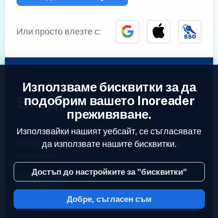
Или просто влезте с:
Използваме бисквитки за да
Вход
подобрим вашето Inoreader
преживяване.
Вече имате акаунт?
Въведете вашият
Използвайки нашият уебсайт, се съгласявате
профил за да достъпите емисиите които
да използвате нашите бисквитки.
следвате.
Достъп до настройките за "бисквитки"
Вход
Добре, съгласен съм
2023 © Inoreader