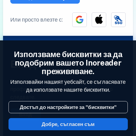
Или просто влезте с:
Използваме бисквитки за да
Вход
подобрим вашето Inoreader
преживяване.
Вече имате акаунт?
Въведете вашият
Използвайки нашият уебсайт, се съгласявате
профил за да достъпите емисиите които
да използвате нашите бисквитки.
следвате.
Достъп до настройките за "бисквитки"
Вход
Добре, съгласен съм
2023 © Inoreader