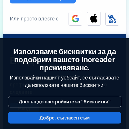
Или просто влезте с:
Използваме бисквитки за да
Вход
подобрим вашето Inoreader
преживяване.
Вече имате акаунт?
Въведете вашият
Използвайки нашият уебсайт, се съгласявате
профил за да достъпите емисиите които
да използвате нашите бисквитки.
следвате.
Достъп до настройките за "бисквитки"
Вход
Добре, съгласен съм
2023 © Inoreader