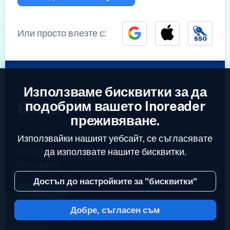
Или просто влезте с:
Използваме бисквитки за да
Вход
подобрим вашето Inoreader
преживяване.
Вече имате акаунт?
Въведете вашият
Използвайки нашият уебсайт, се съгласявате
профил за да достъпите емисиите които
да използвате нашите бисквитки.
следвате.
Достъп до настройките за "бисквитки"
Вход
Добре, съгласен съм
2023 © Inoreader