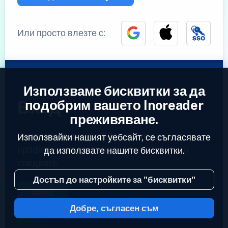
Или просто влезте с:
Използваме бисквитки за да
Вход
подобрим вашето Inoreader
преживяване.
Вече имате акаунт?
Въведете вашият
Използвайки нашият уебсайт, се съгласявате
профил за да достъпите емисиите които
да използвате нашите бисквитки.
следвате.
Достъп до настройките за "бисквитки"
Вход
Добре, съгласен съм
2023 © Inoreader