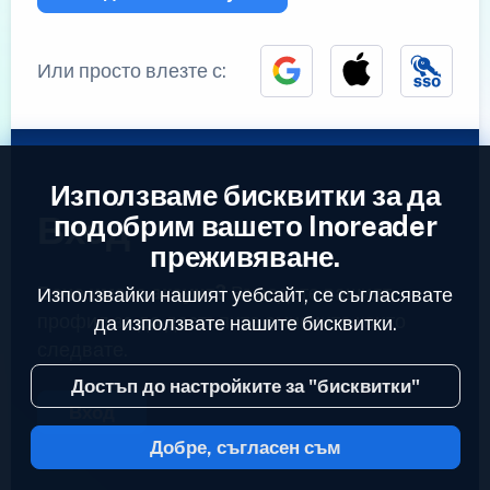
Или просто влезте с:
Използваме бисквитки за да
Вход
подобрим вашето Inoreader
преживяване.
Вече имате акаунт?
Въведете вашият
Използвайки нашият уебсайт, се съгласявате
профил за да достъпите емисиите които
да използвате нашите бисквитки.
следвате.
Достъп до настройките за "бисквитки"
Вход
Добре, съгласен съм
2023 © Inoreader