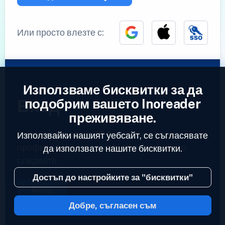
Или просто влезте с:
Използваме бисквитки за да
Вход
подобрим вашето Inoreader
преживяване.
Вече имате акаунт?
Въведете вашият
Използвайки нашият уебсайт, се съгласявате
профил за да достъпите емисиите които
да използвате нашите бисквитки.
следвате.
Достъп до настройките за "бисквитки"
Вход
Добре, съгласен съм
2023 © Inoreader