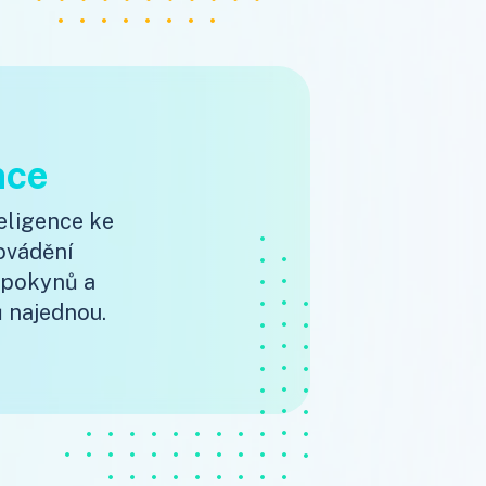
nce
teligence ke
rovádění
 pokynů a
ů najednou.