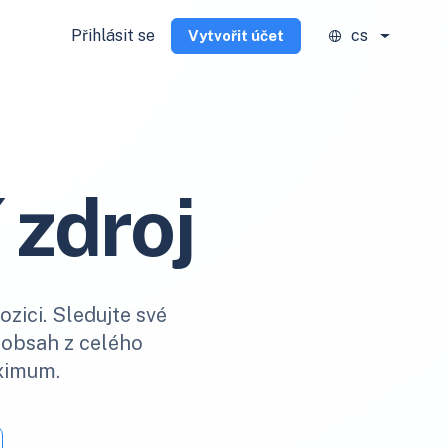
Přihlásit se
cs
Vytvořit účet
 zdroj
zici. Sledujte své
í obsah z celého
aximum.