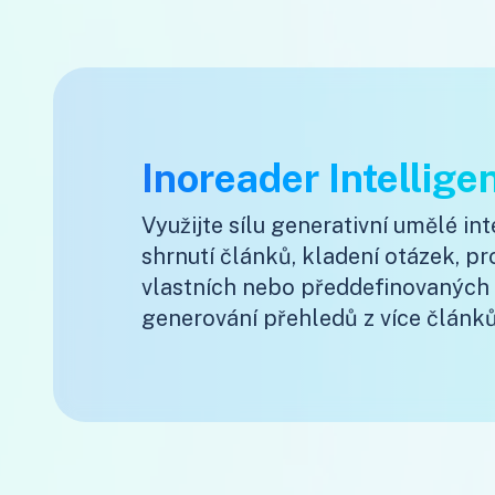
Inoreader Intellige
Využijte sílu generativní umělé in
shrnutí článků, kladení otázek, p
vlastních nebo předdefinovaných
generování přehledů z více článk