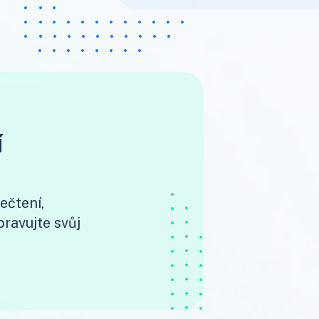
í
ečtení,
ravujte svůj