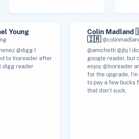
el Young
Colin Madland 
🇮🇷
ng
@colinmadlan
menez @digg I
@amichetti @jbj I di
d to Inoreader after
google reader, but 
t digg reader
enjoy @Inoreader a
for the upgrade. I’
to pay a few bucks f
that don’t suck.