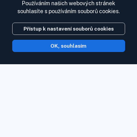
Používáním našich webových stránek
souhlasíte s používáním souborů cookies.
Přístup k nastavení souborů cookies
OK, souhlasím
S Inoreader obsah přijde k vám, jakmile
bude k dispozici.
Sledujte webové
stránky, zdroje sociálních médií, podcasty,
blogy a zpravodaje. Užijte si to, co je pro
vás důležité, na jednom místě.