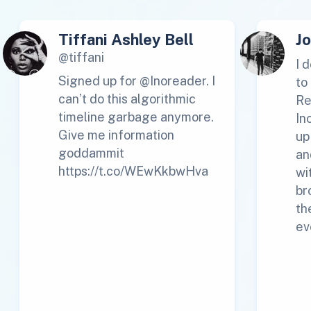
Tiffani Ashley Bell
J
@tiffani
I 
Signed up for @Inoreader. I
to
can’t do this algorithmic
Re
timeline garbage anymore.
In
Give me information
up
goddammit
an
https://t.co/WEwKkbwHva
wi
br
th
ev