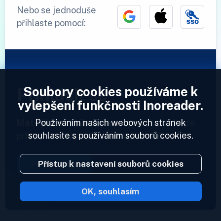
Nebo se jednoduše
přihlaste pomocí:
Soubory cookies používáme k
Přihlásit se
vylepšení funkčnosti Inoreader.
Používáním našich webových stránek
Máte již účet?
Zadejte svůj profil a získejte
souhlasíte s používáním souborů cookies.
přístup ke svým informačním kanálům.
Přístup k nastavení souborů cookies
Přihlásit se
OK, souhlasím
2023 © Inoreader