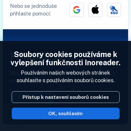
Nebo se jednoduše
přihlaste pomocí:
Soubory cookies používáme k
Přihlásit se
vylepšení funkčnosti Inoreader.
Používáním našich webových stránek
Máte již účet?
Zadejte svůj profil a získejte
souhlasíte s používáním souborů cookies.
přístup ke svým informačním kanálům.
Přístup k nastavení souborů cookies
Přihlásit se
OK, souhlasím
2023 © Inoreader