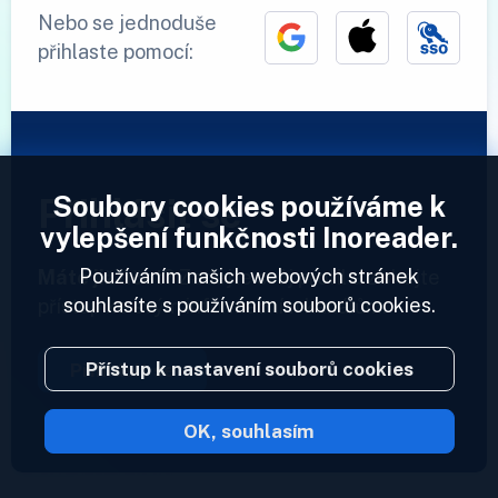
Nebo se jednoduše
přihlaste pomocí:
Soubory cookies používáme k
Přihlásit se
vylepšení funkčnosti Inoreader.
Používáním našich webových stránek
Máte již účet?
Zadejte svůj profil a získejte
souhlasíte s používáním souborů cookies.
přístup ke svým informačním kanálům.
Přístup k nastavení souborů cookies
Přihlásit se
OK, souhlasím
2023 © Inoreader