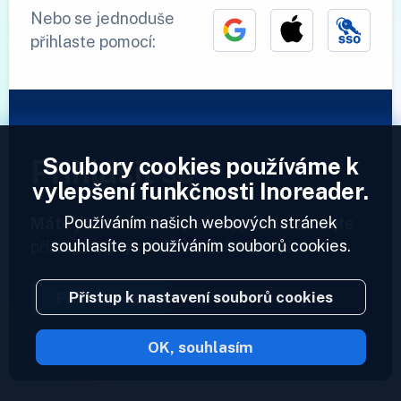
Nebo se jednoduše
přihlaste pomocí:
Soubory cookies používáme k
Přihlásit se
vylepšení funkčnosti Inoreader.
Používáním našich webových stránek
Máte již účet?
Zadejte svůj profil a získejte
souhlasíte s používáním souborů cookies.
přístup ke svým informačním kanálům.
Přístup k nastavení souborů cookies
Přihlásit se
OK, souhlasím
2023 © Inoreader