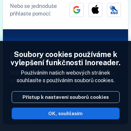
Nebo se jednoduše
přihlaste pomocí:
Soubory cookies používáme k
Přihlásit se
vylepšení funkčnosti Inoreader.
Používáním našich webových stránek
Máte již účet?
Zadejte svůj profil a získejte
souhlasíte s používáním souborů cookies.
přístup ke svým informačním kanálům.
Přístup k nastavení souborů cookies
Přihlásit se
OK, souhlasím
2023 © Inoreader