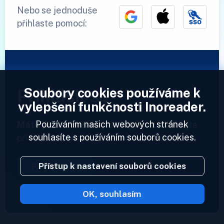
Nebo se jednoduše
přihlaste pomocí:
Soubory cookies používáme k
Přihlásit se
vylepšení funkčnosti Inoreader.
Používáním našich webových stránek
Máte již účet?
Zadejte svůj profil a získejte
souhlasíte s používáním souborů cookies.
přístup ke svým informačním kanálům.
Přístup k nastavení souborů cookies
Přihlásit se
OK, souhlasím
2023 © Inoreader