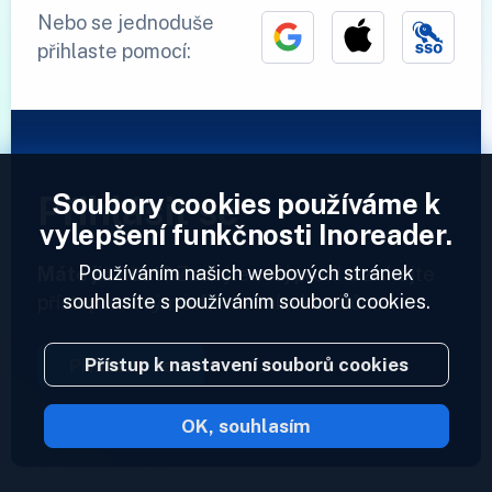
Nebo se jednoduše
přihlaste pomocí:
Soubory cookies používáme k
Přihlásit se
vylepšení funkčnosti Inoreader.
Používáním našich webových stránek
Máte již účet?
Zadejte svůj profil a získejte
souhlasíte s používáním souborů cookies.
přístup ke svým informačním kanálům.
Přístup k nastavení souborů cookies
Přihlásit se
OK, souhlasím
2023 © Inoreader