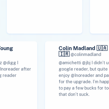
Young
Colin Madland 🇺🇦
🇮🇷
@colinmadland
z @digg I
@amichetti @jbj I didn’t 
 Inoreader after
google reader, but quite
g reader
enjoy @Inoreader and pa
for the upgrade. I’m hap
to pay a few bucks for to
that don’t suck.