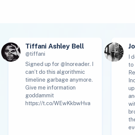
Tiffani Ashley Bell
J
@tiffani
I 
Signed up for @Inoreader. I
to
can’t do this algorithmic
Re
timeline garbage anymore.
In
Give me information
up
goddammit
an
https://t.co/WEwKkbwHva
wi
br
th
ev