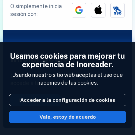
O simplemente inicia
sesión con:
Usamos cookies para mejorar tu
Iniciar sesión
experiencia de Inoreader.
Usando nuestro sitio web aceptas el uso que
¿Ya tienes una cuenta?
Introduce tu perfil y
hacemos de las cookies.
accede a tus feeds ahora.
Acceder a la configuración de cookies
Iniciar sesión
Vale, estoy de acuerdo
2023 © Inoreader