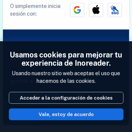
O simplemente inicia
sesión con:
Usamos cookies para mejorar tu
Iniciar sesión
experiencia de Inoreader.
Usando nuestro sitio web aceptas el uso que
¿Ya tienes una cuenta?
Introduce tu perfil y
hacemos de las cookies.
accede a tus feeds ahora.
Acceder a la configuración de cookies
Iniciar sesión
Vale, estoy de acuerdo
2023 © Inoreader