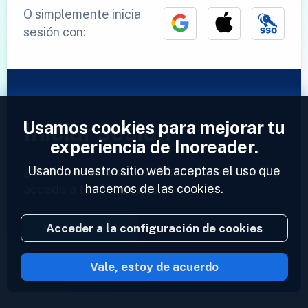
O simplemente inicia
sesión con:
Usamos cookies para mejorar tu
Iniciar sesión
experiencia de Inoreader.
Usando nuestro sitio web aceptas el uso que
¿Ya tienes una cuenta?
Introduce tu perfil y
hacemos de las cookies.
accede a tus feeds ahora.
Acceder a la configuración de cookies
Iniciar sesión
Vale, estoy de acuerdo
2023 © Inoreader