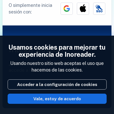
O simplemente inicia
sesión con:
Usamos cookies para mejorar tu
Iniciar sesión
experiencia de Inoreader.
Usando nuestro sitio web aceptas el uso que
¿Ya tienes una cuenta?
Introduce tu perfil y
hacemos de las cookies.
accede a tus feeds ahora.
Acceder a la configuración de cookies
Iniciar sesión
Vale, estoy de acuerdo
2023 © Inoreader