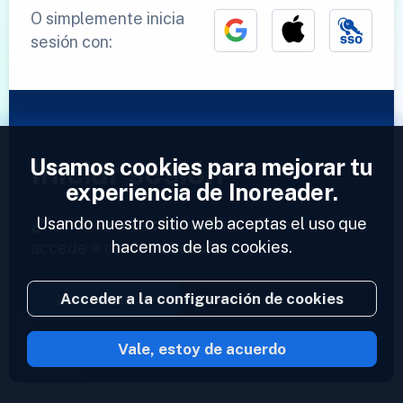
O simplemente inicia
sesión con:
Usamos cookies para mejorar tu
Iniciar sesión
experiencia de Inoreader.
Usando nuestro sitio web aceptas el uso que
¿Ya tienes una cuenta?
Introduce tu perfil y
hacemos de las cookies.
accede a tus feeds ahora.
Acceder a la configuración de cookies
Iniciar sesión
Vale, estoy de acuerdo
2023 © Inoreader