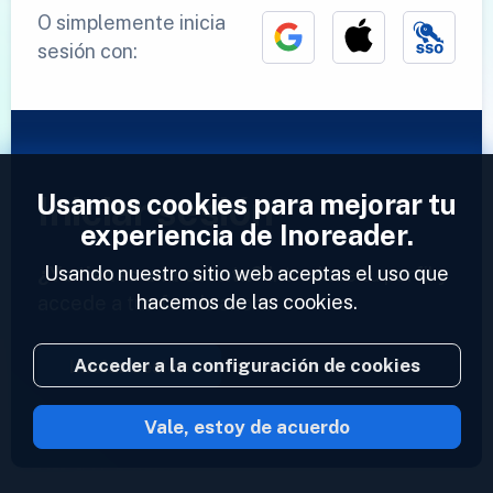
O simplemente inicia
sesión con:
Usamos cookies para mejorar tu
Iniciar sesión
experiencia de Inoreader.
Usando nuestro sitio web aceptas el uso que
¿Ya tienes una cuenta?
Introduce tu perfil y
hacemos de las cookies.
accede a tus feeds ahora.
Acceder a la configuración de cookies
Iniciar sesión
Vale, estoy de acuerdo
2023 © Inoreader