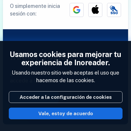
O simplemente inicia
sesión con:
Usamos cookies para mejorar tu
Iniciar sesión
experiencia de Inoreader.
Usando nuestro sitio web aceptas el uso que
¿Ya tienes una cuenta?
Introduce tu perfil y
hacemos de las cookies.
accede a tus feeds ahora.
Acceder a la configuración de cookies
Iniciar sesión
Vale, estoy de acuerdo
2023 © Inoreader