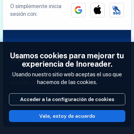
O simplemente inicia
sesión con:
Usamos cookies para mejorar tu
Iniciar sesión
experiencia de Inoreader.
Usando nuestro sitio web aceptas el uso que
¿Ya tienes una cuenta?
Introduce tu perfil y
hacemos de las cookies.
accede a tus feeds ahora.
Acceder a la configuración de cookies
Iniciar sesión
Vale, estoy de acuerdo
2023 © Inoreader