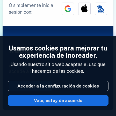
O simplemente inicia
sesión con:
Usamos cookies para mejorar tu
Iniciar sesión
experiencia de Inoreader.
Usando nuestro sitio web aceptas el uso que
¿Ya tienes una cuenta?
Introduce tu perfil y
hacemos de las cookies.
accede a tus feeds ahora.
Acceder a la configuración de cookies
Iniciar sesión
Vale, estoy de acuerdo
2023 © Inoreader