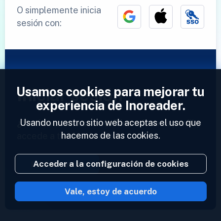
O simplemente inicia
sesión con:
Usamos cookies para mejorar tu
Iniciar sesión
experiencia de Inoreader.
Usando nuestro sitio web aceptas el uso que
¿Ya tienes una cuenta?
Introduce tu perfil y
hacemos de las cookies.
accede a tus feeds ahora.
Acceder a la configuración de cookies
Iniciar sesión
Vale, estoy de acuerdo
2023 © Inoreader