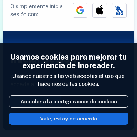
O simplemente inicia
sesión con:
Usamos cookies para mejorar tu
Iniciar sesión
experiencia de Inoreader.
Usando nuestro sitio web aceptas el uso que
¿Ya tienes una cuenta?
Introduce tu perfil y
hacemos de las cookies.
accede a tus feeds ahora.
Acceder a la configuración de cookies
Iniciar sesión
Vale, estoy de acuerdo
2023 © Inoreader