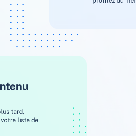
profitez du mei
ontenu
lus tard,
votre liste de