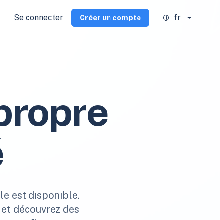
Se connecter
fr
Créer un compte
propre
é
le est disponible.
s et découvrez des