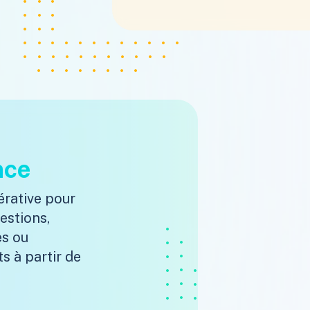
nce
érative pour
estions,
es ou
s à partir de