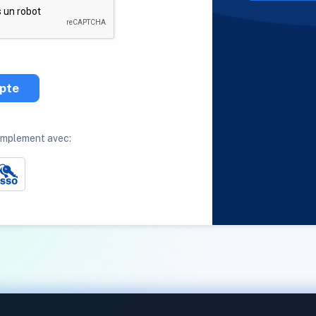
pte
implement avec: