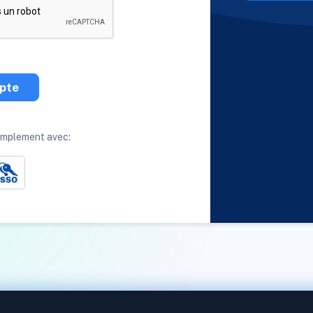
pte
implement avec: