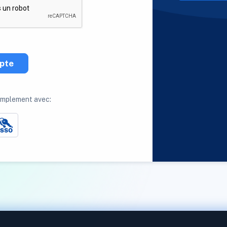
pte
implement avec: