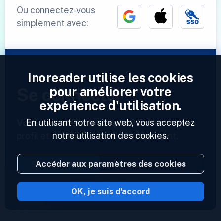
Ou connectez-vous
simplement avec:
Inoreader utilise les cookies
pour améliorer votre
Se connecter
expérience d'utilisation.
En utilisant notre site web, vous acceptez
Vous avez déjà un compte ?
Entrez votre
notre utilisation des cookies.
profil et accédez à vos flux maintenant.
Accéder aux paramètres des cookies
Se connecter
OK, je suis d'accord
2023 © Inoreader