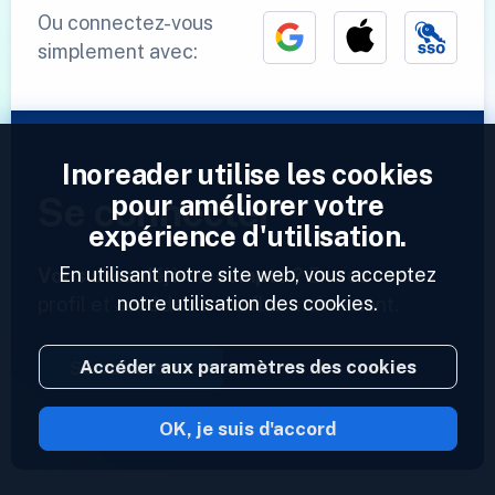
Ou connectez-vous
simplement avec:
Inoreader utilise les cookies
pour améliorer votre
Se connecter
expérience d'utilisation.
En utilisant notre site web, vous acceptez
Vous avez déjà un compte ?
Entrez votre
notre utilisation des cookies.
profil et accédez à vos flux maintenant.
Accéder aux paramètres des cookies
Se connecter
OK, je suis d'accord
2023 © Inoreader