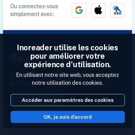
Ou connectez-vous
simplement avec:
Inoreader utilise les cookies
pour améliorer votre
Se connecter
expérience d'utilisation.
En utilisant notre site web, vous acceptez
Vous avez déjà un compte ?
Entrez votre
notre utilisation des cookies.
profil et accédez à vos flux maintenant.
Accéder aux paramètres des cookies
Se connecter
OK, je suis d'accord
2023 © Inoreader