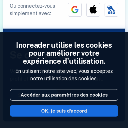
Ou connectez-vous
simplement avec:
Inoreader utilise les cookies
pour améliorer votre
Se connecter
expérience d'utilisation.
En utilisant notre site web, vous acceptez
Vous avez déjà un compte ?
Entrez votre
notre utilisation des cookies.
profil et accédez à vos flux maintenant.
Accéder aux paramètres des cookies
Se connecter
OK, je suis d'accord
2023 © Inoreader