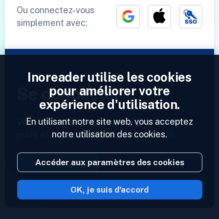
Ou connectez-vous
simplement avec:
Inoreader utilise les cookies
pour améliorer votre
Se connecter
expérience d'utilisation.
En utilisant notre site web, vous acceptez
Vous avez déjà un compte ?
Entrez votre
notre utilisation des cookies.
profil et accédez à vos flux maintenant.
Accéder aux paramètres des cookies
Se connecter
OK, je suis d'accord
2023 © Inoreader