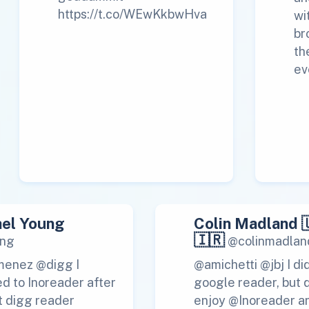
https://t.co/WEwKkbwHva
wi
br
th
ev
el Young
Colin Madland 
🇮🇷
ng
@colinmadlan
menez @digg I
@amichetti @jbj I di
d to Inoreader after
google reader, but 
t digg reader
enjoy @Inoreader a