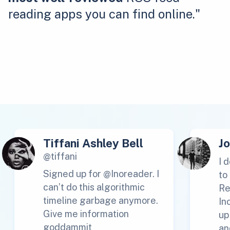
reading apps you can find online."
Tiffani Ashley Bell
J
@tiffani
I 
Signed up for @Inoreader. I
to
can’t do this algorithmic
Re
timeline garbage anymore.
In
Give me information
up
goddammit
an