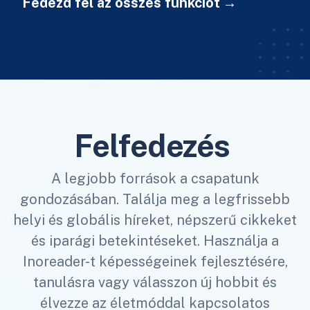
Fedezd fel az összes funkciót
Felfedezés
A legjobb források a csapatunk
gondozásában. Találja meg a legfrissebb
helyi és globális híreket, népszerű cikkeket
és iparági betekintéseket. Használja a
Inoreader-t képességeinek fejlesztésére,
tanulásra vagy válasszon új hobbit és
élvezze az életmóddal kapcsolatos