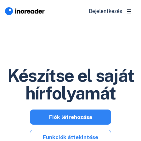
Bejelentkezés
Készítse el saját
hírfolyamát
Fiók létrehozása
Funkciók áttekintése