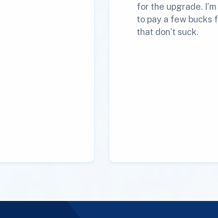
for the upgrade. I’
to pay a few bucks f
that don’t suck.