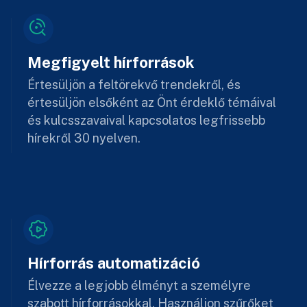
Megfigyelt hírforrások
Értesüljön a feltörekvő trendekről, és
értesüljön elsőként az Önt érdeklő témáival
és kulcsszavaival kapcsolatos legfrissebb
hírekről 30 nyelven.
Hírforrás automatizáció
Élvezze a legjobb élményt a személyre
szabott hírforrásokkal. Használjon szűrőket