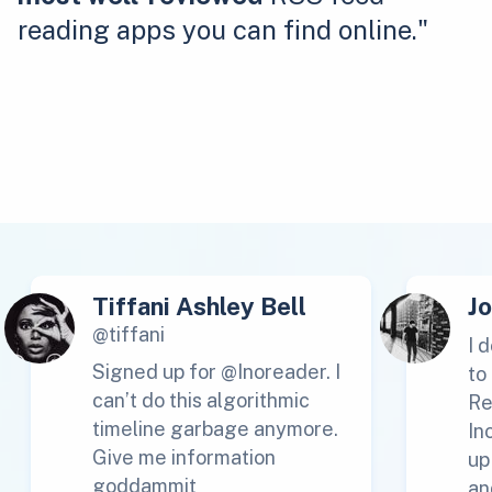
reading apps you can find online."
Tiffani Ashley Bell
J
@tiffani
I 
Signed up for @Inoreader. I
to
can’t do this algorithmic
Re
timeline garbage anymore.
In
Give me information
up
goddammit
an