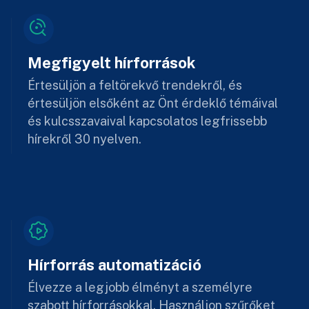
Megfigyelt hírforrások
Értesüljön a feltörekvő trendekről, és
értesüljön elsőként az Önt érdeklő témáival
és kulcsszavaival kapcsolatos legfrissebb
hírekről 30 nyelven.
Hírforrás automatizáció
Élvezze a legjobb élményt a személyre
szabott hírforrásokkal. Használjon szűrőket