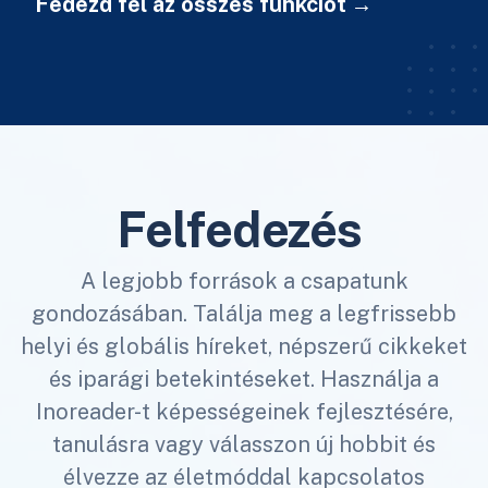
Fedezd fel az összes funkciót
Felfedezés
A legjobb források a csapatunk
gondozásában. Találja meg a legfrissebb
helyi és globális híreket, népszerű cikkeket
és iparági betekintéseket. Használja a
Inoreader-t képességeinek fejlesztésére,
tanulásra vagy válasszon új hobbit és
élvezze az életmóddal kapcsolatos