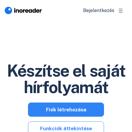
Bejelentkezés
Készítse el saját
hírfolyamát
Fiók létrehozása
Funkciók áttekintése