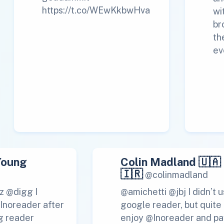
https://t.co/WEwKkbwHva
wi
br
th
ev
Young
Colin Madland 🇺🇦
🇮🇷
@colinmadland
z @digg I
@amichetti @jbj I didn’t 
 Inoreader after
google reader, but quite
g reader
enjoy @Inoreader and pa