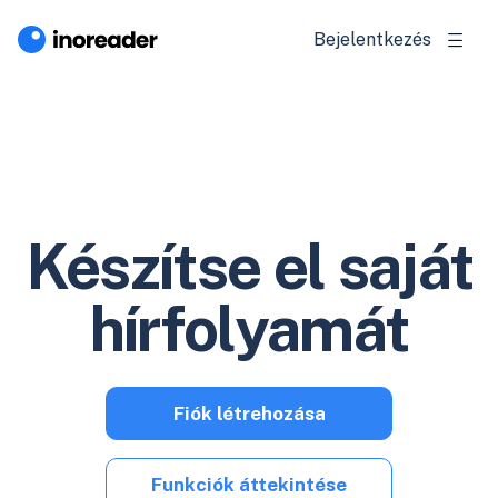
Bejelentkezés
Készítse el saját
hírfolyamát
Fiók létrehozása
Funkciók áttekintése