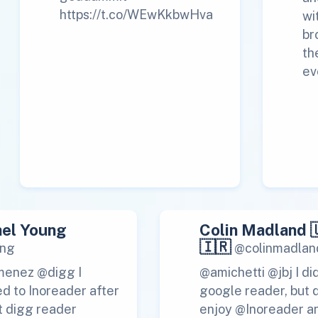
https://t.co/WEwKkbwHva
wi
br
th
ev
el Young
Colin Madland 
🇮🇷
ng
@colinmadlan
menez @digg I
@amichetti @jbj I di
d to Inoreader after
google reader, but 
t digg reader
enjoy @Inoreader a