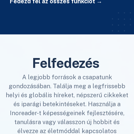
Fedezd fel az összes funkciót
Felfedezés
A legjobb források a csapatunk
gondozásában. Találja meg a legfrissebb
helyi és globális híreket, népszerű cikkeket
és iparági betekintéseket. Használja a
Inoreader-t képességeinek fejlesztésére,
tanulásra vagy válasszon új hobbit és
élvezze az életmóddal kapcsolatos