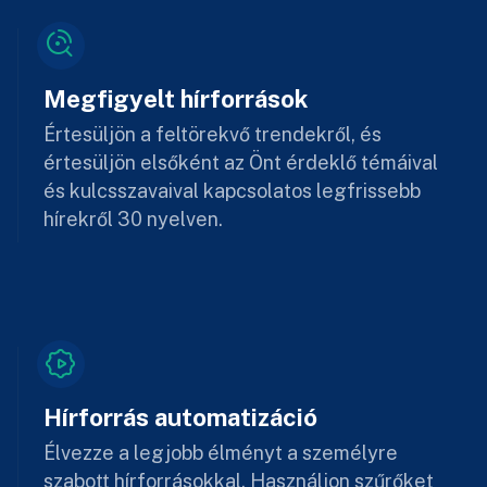
Megfigyelt hírforrások
Értesüljön a feltörekvő trendekről, és
értesüljön elsőként az Önt érdeklő témáival
és kulcsszavaival kapcsolatos legfrissebb
hírekről 30 nyelven.
Hírforrás automatizáció
Élvezze a legjobb élményt a személyre
szabott hírforrásokkal. Használjon szűrőket