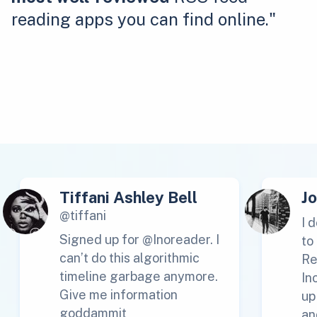
reading apps you can find online."
Tiffani Ashley Bell
J
@tiffani
I 
Signed up for @Inoreader. I
to
can’t do this algorithmic
Re
timeline garbage anymore.
In
Give me information
up
goddammit
an