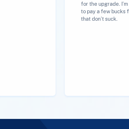
for the upgrade. I’
to pay a few bucks f
that don’t suck.