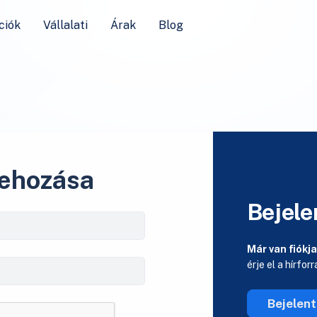
ciók
Vállalati
Árak
Blog
rehozása
Bejele
Már van fiókj
érje el a hírfor
Bejelen