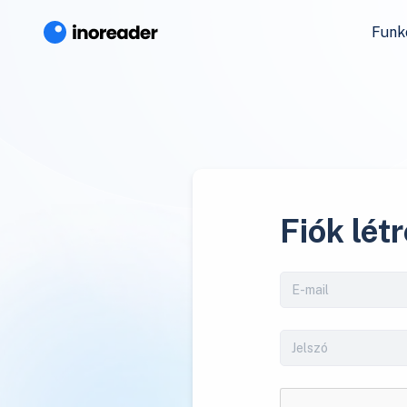
Funk
Fiók lét