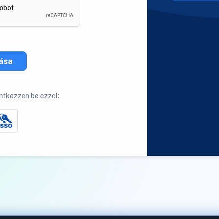
zása
ntkezzen be ezzel: