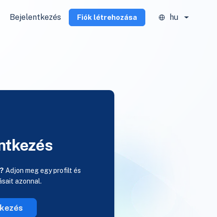
Bejelentkezés
hu
Fiók létrehozása
ntkezés
a?
Adjon meg egy profilt és
rásait azonnal.
tkezés