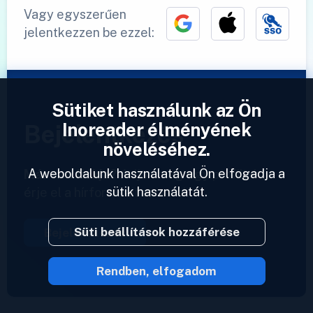
Vagy egyszerűen
jelentkezzen be ezzel:
Sütiket használunk az Ön
Inoreader élményének
Bejelentkezés
növeléséhez.
A weboldalunk használatával Ön elfogadja a
Már van fiókja?
Adjon meg egy profilt és
sütik használatát.
érje el a hírforrásait azonnal.
Süti beállítások hozzáférése
Bejelentkezés
Rendben, elfogadom
2023 © Inoreader