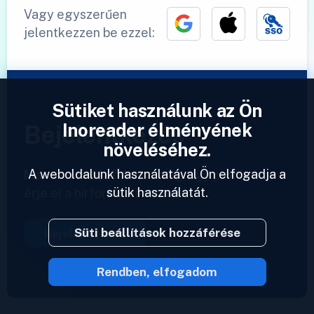
Vagy egyszerűen
jelentkezzen be ezzel:
Sütiket használunk az Ön
Inoreader élményének
Bejelentkezés
növeléséhez.
A weboldalunk használatával Ön elfogadja a
Már van fiókja?
Adjon meg egy profilt és
sütik használatát.
érje el a hírforrásait azonnal.
Süti beállítások hozzáférése
Bejelentkezés
Rendben, elfogadom
2023 © Inoreader