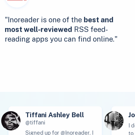
"Inoreader is one of the
best and
most well-reviewed
RSS feed-
reading apps you can find online."
Tiffani Ashley Bell
J
@tiffani
I 
Signed up for @Inoreader. I
to