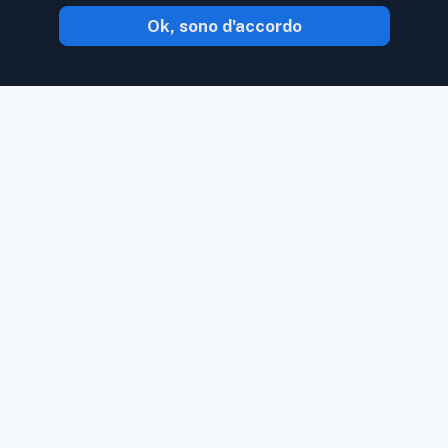
Ok, sono d'accordo
Con Inoreader, il contenuto ti arriva non
appena è disponibile.
Segui siti Web, feed
di social media, podcast, blog e
newsletter. Goditi ciò che è importante
per te, tutto in un unico posto.