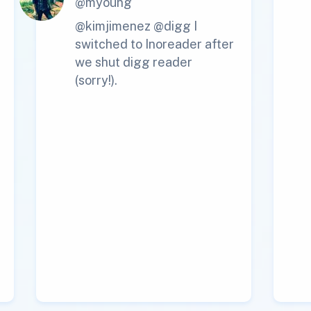
@myoung
@kimjimenez @digg I
switched to Inoreader after
we shut digg reader
(sorry!).