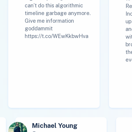
can’t do this algorithmic
Re
timeline garbage anymore.
In
Give me information
up
goddammit
an
https://t.co/WEwKkbwHva
wi
br
th
ev
Michael Young