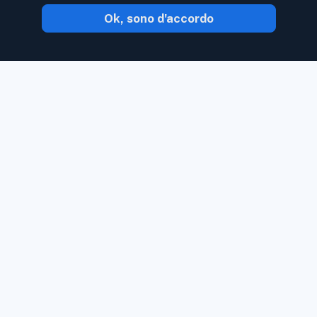
Ok, sono d'accordo
Con Inoreader, il contenuto ti arriva non
appena è disponibile.
Segui siti Web, feed
di social media, podcast, blog e
newsletter. Goditi ciò che è importante
per te, tutto in un unico posto.