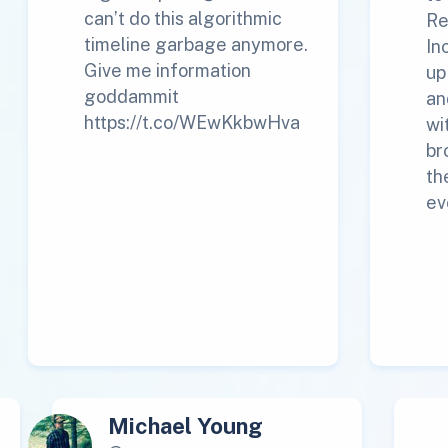
can’t do this algorithmic
Re
timeline garbage anymore.
In
Give me information
up
goddammit
an
https://t.co/WEwKkbwHva
wi
br
th
ev
Michael Young