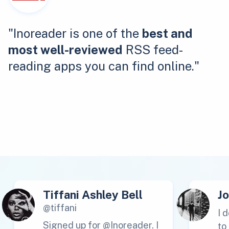
"Inoreader is one of the
best and
most well-reviewed
RSS feed-
reading apps you can find online."
Tiffani Ashley Bell
J
@tiffani
I 
Signed up for @Inoreader. I
to