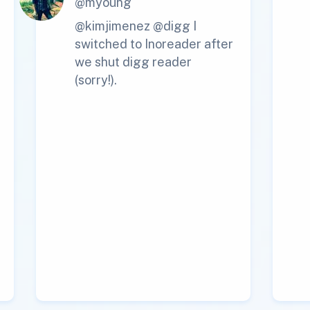
@myoung
@kimjimenez @digg I
switched to Inoreader after
we shut digg reader
(sorry!).